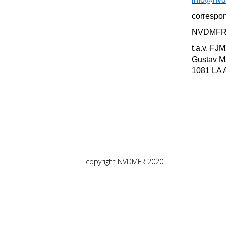
correspo
NVDMF
t.a.v. FJ
Gustav M
1081 LA 
copyright NVDMFR 2020