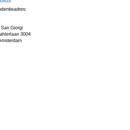
ndentieadres:
R
M San Giorgi
ahlerlaan 3004
Amsterdam