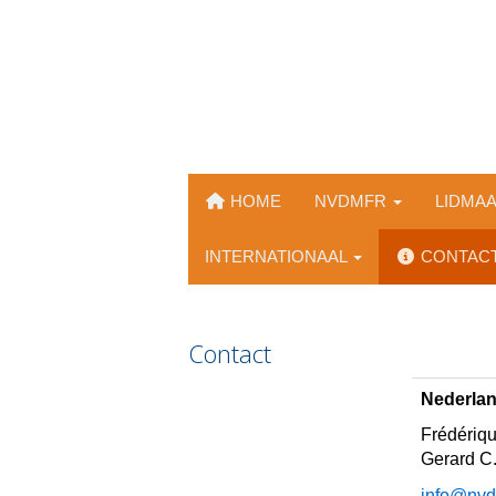
HOME
NVDMFR
LIDMA
INTERNATIONAAL
CONTAC
Contact
Nederlan
Frédériqu
Gerard C
ofni
@nvdm