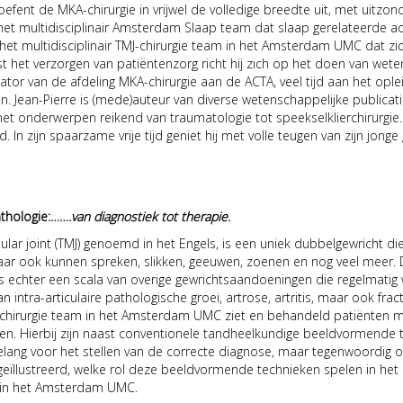
efent de MKA-chirurgie in vrijwel de volledige breedte uit, met uitzo
 van het multidisciplinair Amsterdam Slaap team dat slaap gerelateerde
van het multidisciplinair TMJ-chirurgie team in het Amsterdam UMC dat
 het verzorgen van patiëntenzorg richt hij zich op het doen van wete
nator van de afdeling MKA-chirurgie aan de ACTA, veel tijd aan het op
ean-Pierre is (mede)auteur van diverse wetenschappelijke publicaties
met onderwerpen reikend van traumatologie tot speekselklierchirurgie. 
In zijn spaarzame vrije tijd geniet hij met volle teugen van zijn jonge 
thologie:…….
van diagnostiek tot therapie.
ar joint (TMJ) genoemd in het Engels, is een uniek dubbelgewricht d
aar ook kunnen spreken, slikken, geeuwen, zoenen en nog veel meer
 is echter een scala van overige gewrichtsaandoeningen die regelmati
n intra-articulaire pathologische groei, artrose, artritis, maar ook fr
TMJ-chirurgie team in het Amsterdam UMC ziet en behandeld patiënten 
gen. Hierbij zijn naast conventionele tandheelkundige beeldvormend
lang voor het stellen van de correcte diagnose, maar tegenwoordig 
eïllustreerd, welke rol deze beeldvormende technieken spelen in he
e in het Amsterdam UMC.