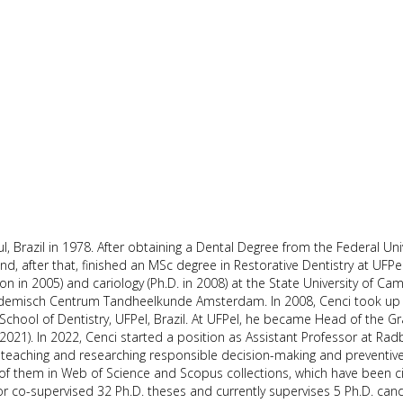
 Brazil in 1978. After obtaining a Dental Degree from the Federal Univer
nd, after that, finished an MSc degree in Restorative Dentistry at UFPel
ation in 2005) and cariology (Ph.D. in 2008) at the State University of Ca
cademisch Centrum Tandheelkunde Amsterdam. In 2008, Cenci took up 
e School of Dentistry, UFPel, Brazil. At UFPel, he became Head of the 
2021). In 2022, Cenci started a position as Assistant Professor at Ra
n teaching and researching responsible decision-making and preventive
 of them in Web of Science and Scopus collections, which have been c
or co-supervised 32 Ph.D. theses and currently supervises 5 Ph.D. can