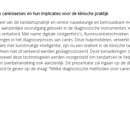
ariëslaesies en hun implicaties voor de klinische praktijk
deel van de tandartspraktijk en vereist nauwkeurige en betrouwbare
 er aanzienlijke vooruitgang geboekt in de diagnostische instrumenten
ijn verbeterd. Met name digitale röntgenfoto's, fluorescentietechnie
engen in het diagnoseproces van cariës. Deze hulpmiddelen, verwerkt
e met kunstmatige intelligentie, zijn nu een realiteit in de klinisch
heen niet of verkeerd werden gediagnosticeerd. Deze benaderingen z
 hoewel deze technologieën werden voorgesteld om tandartsen te hel
e en overbehandeling ook aanzienlijk. De presentatie zal ingaan op de
woord te geven op de vraag: "Welke diagnostische methoden voor cari