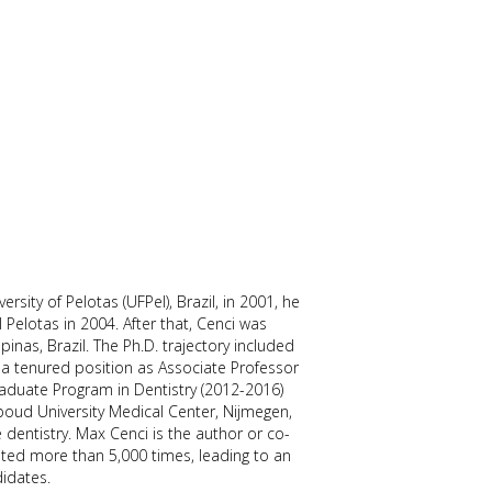
sity of Pelotas (UFPel), Brazil, in 2001, he
 Pelotas in 2004. After that, Cenci was
mpinas, Brazil. The Ph.D. trajectory included
a tenured position as Associate Professor
Graduate Program in Dentistry (2012-2016)
dboud University Medical Center, Nijmegen,
 dentistry. Max Cenci is the author or co-
ited more than 5,000 times, leading to an
didates.