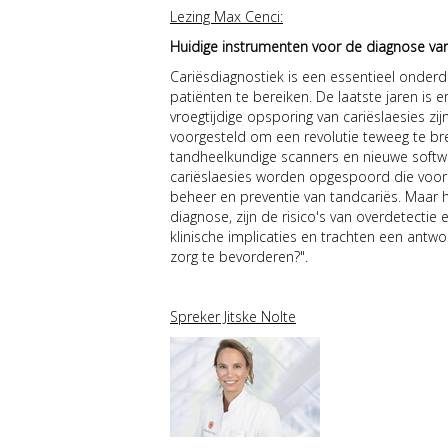
Lezing Max Cenci:
Huidige instrumenten voor de diagnose van c
Cariësdiagnostiek is een essentieel onder
patiënten te bereiken. De laatste jaren is
vroegtijdige opsporing van cariëslaesies z
voorgesteld om een revolutie teweeg te br
tandheelkundige scanners en nieuwe softwar
cariëslaesies worden opgespoord die voor
beheer en preventie van tandcariës. Maar
diagnose, zijn de risico's van overdetecti
klinische implicaties en trachten een ant
zorg te bevorderen?".
Spreker Jitske Nolte