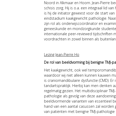
Noord in Alkmaar en Hoorn. Jean-Pierre beo
schisis zorg. Hij is o.a. een integraal lid
is hij de initiator geweest voor de start 
eindstadium kaakgewricht pathologie. Naast
zijn rol als onderwijscoördinator en exami
geneeskunde en mondzorgkunde studenten. J
internationale peer-reviewed tijdschriften 
voordrachten in zowel binnen als buitenland. 
Lezing Jean-Pierre Ho
De rol van beeldvorming bij benigne TMJ-pa
Het kaakgewricht, ook wel temporomandibul
waardoor wij niet alleen kunnen kauwen m
is craniomandibulaire dysfunctie (CMD). Er
tandartspraktijk. Hierbij kan men denken aa
regelmatig gezien. Het multidisciplinair 
pathologie als gevolg van deze aandoenin
beeldvormende varianten van essentieel be
hand van een aantal casussen zal worden g
van patiënten met benigne TMJ-pathologi