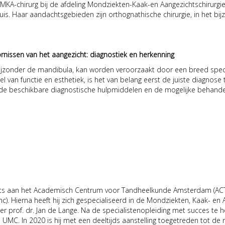
MKA-chirurg bij de afdeling Mondziekten-Kaak-en Aangezichtschirurgie
Haar aandachtsgebieden zijn orthognathische chirurgie, in het bijzo
nissen van het aangezicht: diagnostiek en herkenning
 bijzonder de mandibula, kan worden veroorzaakt door een breed sp
 van functie en esthetiek, is het van belang eerst de juiste diagnose t
 de beschikbare diagnostische hulpmiddelen en de mogelijke behande
arts aan het Academisch Centrum voor Tandheelkunde Amsterdam (ACTA
c). Hierna heeft hij zich gespecialiseerd in de Mondziekten, Kaak- en
prof. dr. Jan de Lange. Na de specialistenopleiding met succes te he
 UMC. In 2020 is hij met een deeltijds aanstelling toegetreden tot 