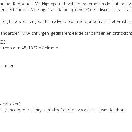
van het Radboud UMC Nijmegen. Hij zal u meenemen in de laatste inzi
 sectiehoofd Afdeling Orale Radiologie ACTA) een discussie zal starten 
rgen Jitske Nolte en Jean-Pierre Ho, beiden verbonden aan het Amste
andartsen, MKA-chirurgen, gedifferentieerde tandartsen en orthodont
023
luwezoom 45, 1327 AK Almere
3 punten
 gesproken)
Intelligence onder leiding van Max Cenci en voorzitter Erwin Berkhout