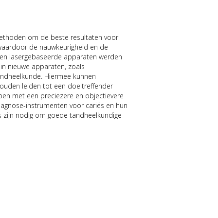
 methoden om de beste resultaten voor
, waardoor de nauwkeurigheid en de
ken en lasergebaseerde apparaten werden
 in nieuwe apparaten, zoals
e tandheelkunde. Hiermee kunnen
ouden leiden tot een doeltreffender
pen met een preciezere en objectievere
 diagnose-instrumenten voor cariës en hun
ës zijn nodig om goede tandheelkundige