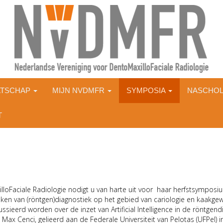
ATSCHAP
MIJN NVDMFR
SYMPOSIA
NASCHOL
T
loFaciale Radiologie nodigt u van harte uit voor haar herfstsympos
ken van (röntgen)diagnostiek op het gebied van cariologie en kaakgew
ieerd worden over de inzet van Artificial Intelligence in de röntgend
ax Cenci, gelieerd aan de Federale Universiteit van Pelotas (UFPel) in