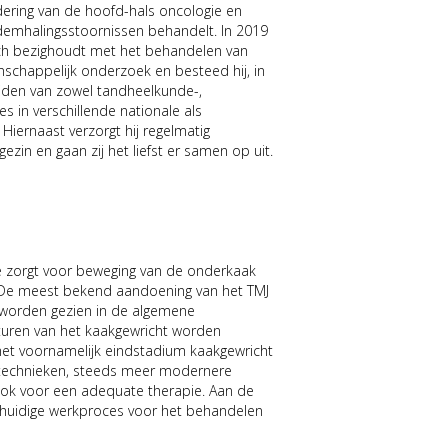
ndering van de hoofd-hals oncologie en
 ademhalingsstoornissen behandelt. In 2019
 zich bezighoudt met het behandelen van
nschappelijk onderzoek en besteed hij, in
leiden van zowel tandheelkunde-,
 in verschillende nationale als
Hiernaast verzorgt hij regelmatig
gezin en gaan zij het liefst er samen op uit.
ie zorgt voor beweging van de onderkaak
. De meest bekend aandoening van het TMJ
g worden gezien in de algemene
acturen van het kaakgewricht worden
met voornamelijk eindstadium kaakgewricht
e technieken, steeds meer modernere
ook voor een adequate therapie. Aan de
t huidige werkproces voor het behandelen