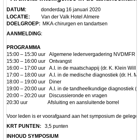
DATUM:
donderdag 16 januari 2020
LOCATIE:
Van der Valk Hotel Almere
DOELGROEP:
MKA-chirurgen en tandartsen
AANMELDING
:
PROGRAMMA
15:00 – 15:30 uur
Algemene ledenvergadering NVDMFR
15:30 – 16:00 uur
Ontvangst
16:00 – 17:00 uur
A.I. in de maatschappij (dr. K. Klein Willi
17:00 – 18:00 uur
A.I. in de medische diagnostiek (dr. H.
Ma
18:00 – 19:00 uur
Diner
19:00 – 20:00 uur
A.I. in de tandheelkundige diagnostiek (d
20:00 – 20:20 uur
Discussieronde en vragen
20:30 uur
Afsluiting en aansluitende borrel
Voor leden is er voorafgaand aan het symposium de geleg
KRT PUNTEN:
3,5 punten
INHOUD SYMPOSIUM