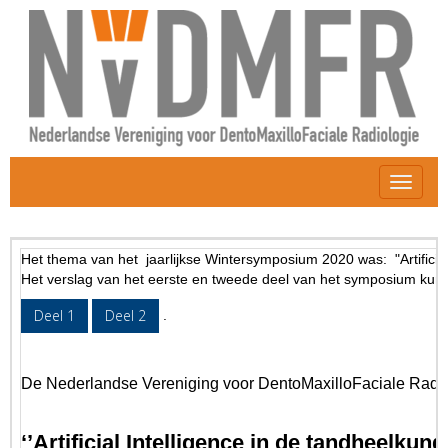
Toggle 
Het thema van het jaarlijkse Wintersymposium 2020 was: "Artificial 
Het verslag van het eerste en tweede deel van het symposium kunt 
Deel 1
Deel 2
.
De Nederlandse Vereniging voor DentoMaxilloFaciale Radi
‘’
Artificial
Intelligence in de
tandheelkund