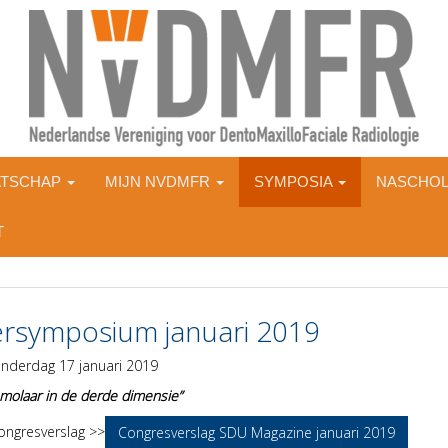
ATSCHAP
MIJN NVDMFR
SYMPOSIA
NASCHOL
T
ersymposium januari 2019
nderdag 17 januari 2019
molaar in de derde dimensie”
congresverslag >>
Congresverslag SDU Magazine januari 2019