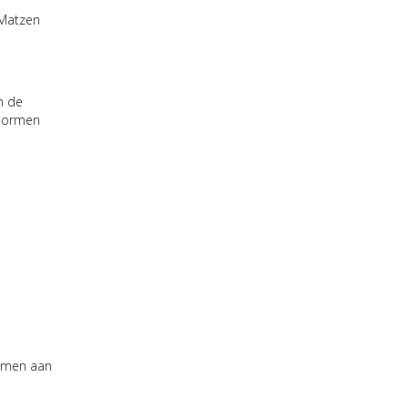
-Matzen
n de
snormen
nemen aan