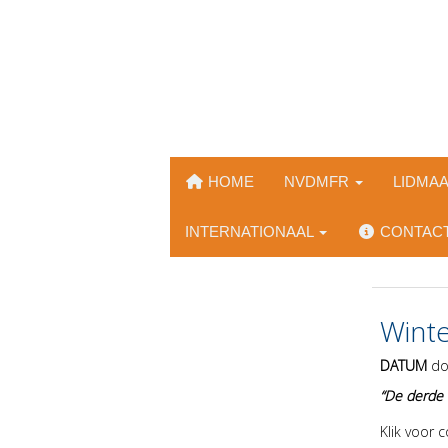
HOME
NVDMFR
LIDMA
INTERNATIONAAL
CONTAC
Wint
DATUM
do
“De derde 
Klik voor 