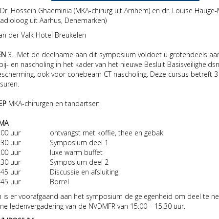
Dr. Hossein Ghaeminia (MKA-chirurg uit Arnhem) en
dr. Louise Hauge
radioloog uit Aarhus, Denemarken)
an der Valk Hotel Breukelen
EN
3. Met de deelname aan dit symposium voldoet u grotendeels aa
 bij- en nascholing in het kader van het nieuwe Besluit Basisveiligheid
escherming, ook voor conebeam CT nascholing. Deze cursus betreft 3
suren.
EP
MKA-chirurgen en tandartsen
MA
16:00 uur ontvangst met koffie, thee en gebak
 17:30 uur Symposium deel 1
19:00 uur luxe warm buffet
 20:30 uur Symposium deel 2
20:45 uur Discussie en afsluiting
 21:45 uur Borrel
n is er voorafgaand aan het symposium de gelegenheid om deel te 
ne ledenvergadering van de NVDMFR van 15:00 – 15:30 uur.